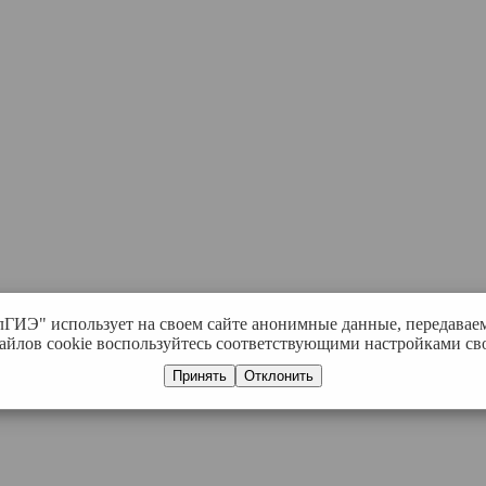
лГИЭ" использует на своем сайте анонимные данные, передавае
айлов cookie воспользуйтесь соответствующими настройками сво
Принять
Отклонить