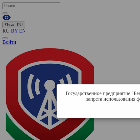
Язык:
RU
RU
BY
EN
Войти
Государственное предприятие "Бе
запрета использования ф