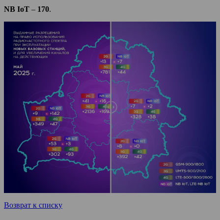
NB IoT
–
170
.
Возврат к списку