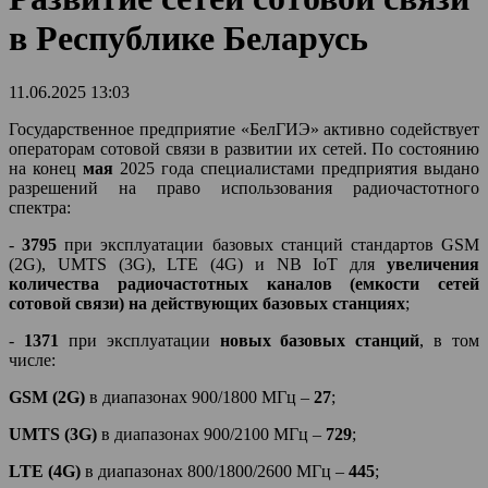
в Республике Беларусь
11.06.2025 13:03
Государственное предприятие «БелГИЭ» активно содействует
операторам сотовой связи в развитии их сетей. По состоянию
на конец
мая
2025 года специалистами предприятия выдано
разрешений на право использования радиочастотного
спектра:
-
3795
при эксплуатации базовых станций стандартов GSM
(2G), UMTS (3G), LTE (4G) и NB IoT для
увеличения
количества радиочастотных каналов (емкости сетей
сотовой связи) на действующих базовых станциях
;
-
1371
при эксплуатации
новых базовых станций
, в том
числе:
GSM (2G)
в диапазонах 900/1800 МГц –
27
;
UMTS (3G)
в диапазонах 900/2100 МГц –
729
;
LTE (4G)
в диапазонах 800/1800/2600 МГц –
445
;