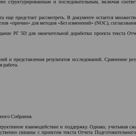
олее структурированным и последовательным, включая соот
ста еще предстоит рассмотреть. В документе остается множес
лов «причин» для методов «Без изменений» (NOC), согласовани
едание РГ 5D для окончательной доработки проекта текста От
ий и представления результатов исследований. Сравнение рез
я работа.
ьного Собрания.
структивное взаимодействие и поддержку. Однако, учитывая с
дственно связаны с проектом текста Отчета Подготовительного