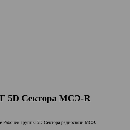
 РГ 5D Сектора МСЭ-R
ние Рабочей группы 5D Сектора радиосвязи МСЭ.