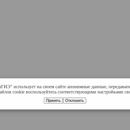
лГИЭ" использует на своем сайте анонимные данные, передавае
айлов cookie воспользуйтесь соответствующими настройками сво
Принять
Отклонить