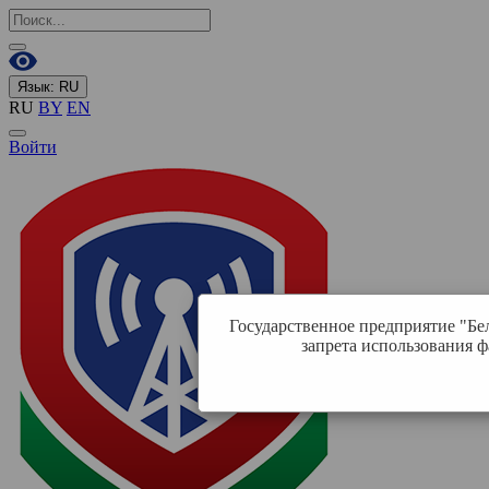
Язык:
RU
RU
BY
EN
Войти
Государственное предприятие "Бе
запрета использования ф