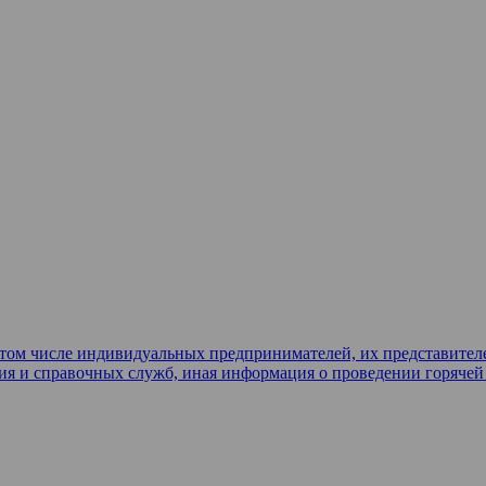
в том числе индивидуальных предпринимателей, их представител
ия и справочных служб, иная информация о проведении горяче