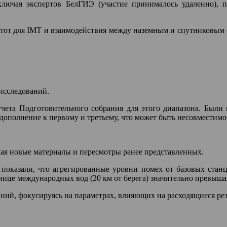
ключая экспертов БелГИЭ (участие принималось удаленно), 
астот для IMT и взаимодействия между наземным и спутниковы
исследований.
Отчета Подготовительного собрания для этого диапазона. Был
дополнение к первому и третьему, что может быть несовместимо
чая новые материалы и пересмотры ранее представленных.
 показали, что агрегированные уровни помех от базовых стан
ице международных вод (20 км от берега) значительно превыша
ний, фокусируясь на параметрах, влияющих на расходящиеся ре