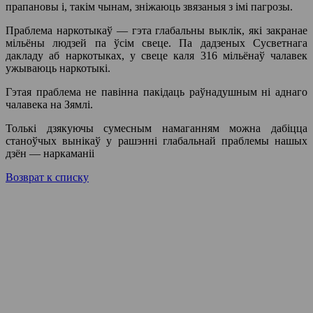
прапановы і, такім чынам, зніжаюць звязаныя з імі пагрозы.
Праблема наркотыкаў — гэта глабальны выклік, які закранае
мільёны людзей па ўсім свеце. Па дадзеных Сусветнага
дакладу аб наркотыках, у свеце каля 316 мільёнаў чалавек
ужываюць наркотыкі.
Гэтая праблема не павінна пакідаць раўнадушным ні аднаго
чалавека на Зямлі.
Толькі дзякуючы сумесным намаганням можна дабіцца
станоўчых вынікаў у рашэнні глабальнай праблемы нашых
дзён — наркаманіі
Возврат к списку