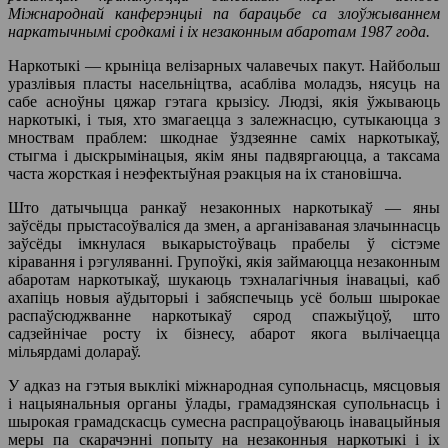
Міжнароднай канферэнцыі па барацьбе са злоўжываннем
наркатычнымі сродкамі і іх незаконным абаротам 1987 года.
Наркотыкі — крыніца велізарных чалавечых пакут. Найбольш
уразлівыя пласты насельніцтва, асабліва моладзь, нясуць на
сабе асноўны цяжар гэтага крызісу. Людзі, якія ўжываюць
наркотыкі, і тыя, хто змагаецца з залежнасцю, сутыкаюцца з
мноствам праблем: шкоднае ўздзеянне саміх наркотыкаў,
стыгма і дыскрымінацыя, якім яны падвяргаюцца, а таксама
часта жорсткая і неэфектыўная рэакцыя на іх становішча.
Што датычыцца ранкаў незаконных наркотыкаў — яны
заўсёды прыстасоўваліся да змен, а арганізаваная злачыннасць
заўсёды імкнулася выкарыстоўваць прабелы ў сістэме
кіравання і рэгуляванні. Групоўкі, якія займаюцца незаконным
абаротам наркотыкаў, шукаюць тэхналагічныя інавацыі, каб
ахапіць новыя аўдыторыі і забяспечыць усё больш шырокае
распаўсюджванне наркотыкаў сярод спажыўцоў, што
садзейнічае росту іх бізнесу, абарот якога вылічаецца
мільярдамі долараў.
У адказ на гэтыя выклікі міжнародная супольнасць, мясцовыя
і нацыянальныя органы ўлады, грамадзянская супольнасць і
шырокая грамадскасць сумесна распрацоўваюць інавацыйныя
меры па скарачэнні попыту на незаконныя наркотыкі і іх