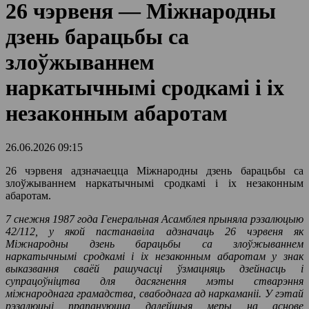
26 чэрвеня — Міжнародны
дзень барацьбы са
злоўжываннем
наркатычнымі сродкамі і іх
незаконным абаротам
26.06.2026 09:15
26 чэрвеня адзначаецца Міжнародны дзень барацьбы са
злоўжываннем наркатычнымі сродкамі і іх незаконным
абаротам.
7 снежня 1987 года Генеральная Асамблея прыняла рэзалюцыю
42/112, у якой пастанавіла адзначаць 26 чэрвеня як
Міжнародны дзень барацьбы са злоўжываннем
наркатычнымі сродкамі і іх незаконным абаротам у знак
выказвання сваёй рашучасці ўзмацняць дзейнасць і
супрацоўніцтва для дасягнення мэты стварэння
міжнароднага грамадства, свабоднага ад наркаманіі. У гэтай
рэзалюцыі прапануюцца далейшыя меры на аснове