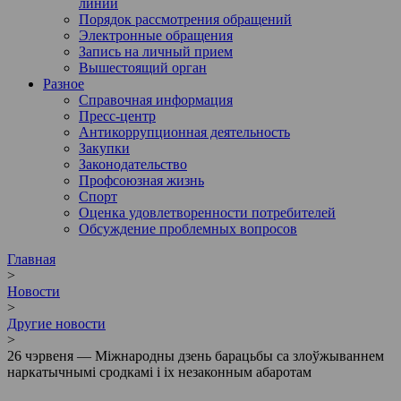
линии
Порядок рассмотрения обращений
Электронные обращения
Запись на личный прием
Вышестоящий орган
Разное
Справочная информация
Пресс-центр
Антикоррупционная деятельность
Закупки
Законодательство
Профсоюзная жизнь
Спорт
Оценка удовлетворенности потребителей
Обсуждение проблемных вопросов
Главная
>
Новости
>
Другие новости
>
26 чэрвеня — Міжнародны дзень барацьбы са злоўжываннем
наркатычнымі сродкамі і іх незаконным абаротам