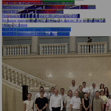
З Днём Незалежнасці Рэспублікі Беларусь!
Чествование ветеранов государственного предприятия
«БелГИЭ» с 30-летием предприятия
Поздравление директора с 30-летием БелГИЭ
Большое напоминание о маленьких шагах: Я и моя семья без
сквернословия
БелГИЭ празднует вместе с Могилёвом!
БелГИЭ празднует вместе с Витебском!