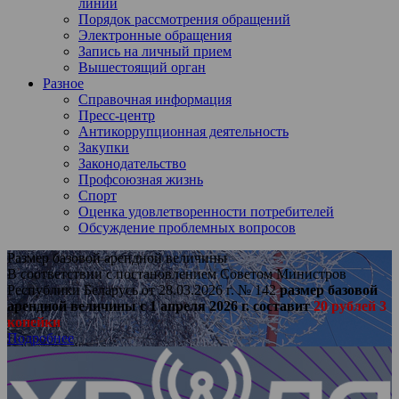
линии
Порядок рассмотрения обращений
Электронные обращения
Запись на личный прием
Вышестоящий орган
Разное
Справочная информация
Пресс-центр
Антикоррупционная деятельность
Закупки
Законодательство
Профсоюзная жизнь
Спорт
Оценка удовлетворенности потребителей
Обсуждение проблемных вопросов
Размер базовой арендной величины
В соответствии с постановлением Советом Министров
Республики Беларусь от 28.03.2026 г. № 142
размер базовой
арендной величины с 1 апреля 2026 г. составит
20 рублей 3
копейки
Подробнее