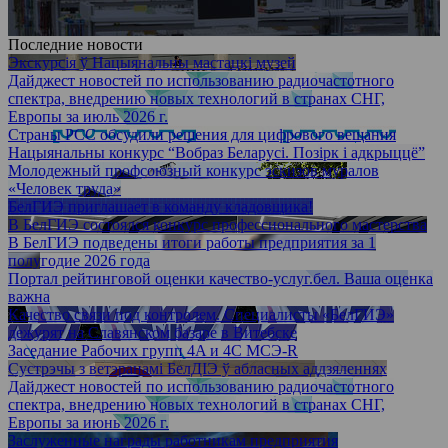
Последние новости
Экскурсія ў Нацыянальны мастацкі музей
Дайджест новостей по использованию радиочастотного
спектра, внедрению новых технологий в странах СНГ,
Европы за июль 2026 г.
Страны РСС обсудили решения для цифрового вещания
Нацыянальны конкурс “Вобраз Беларусі. Позірк і адкрыццё”
Молодежный профсоюзный конкурс эскизов муралов
«Человек труда»
БелГИЭ приглашает в команду кладовщика!
В БелГИЭ состоялся конкурс профессионального мастерства
В БелГИЭ подведены итоги работы предприятия за 1
полугодие 2026 года
Портал рейтинговой оценки качество-услуг.бел. Ваша оценка
важна
Качество связи под контролем. Специалисты «БелГИЭ»
дежурят на Славянском базаре в Витебске
Заседание Рабочих групп 4A и 4С МСЭ-R
Сустрэчы з ветэранамі БелДІЭ ў абласных аддзяленнях
Дайджест новостей по использованию радиочастотного
спектра, внедрению новых технологий в странах СНГ,
Европы за июнь 2026 г.
Заслуженные награды работникам предприятия