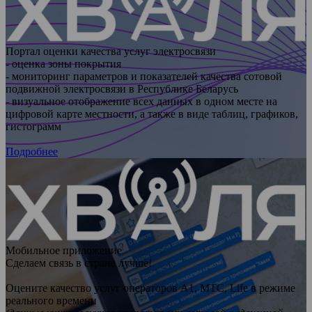
Портал оценки качества услуг электросвязи
- оценка зоны покрытия
- мониторинг параметров и показателей качества сотовой
подвижной электросвязи в Республике Беларусь
- визуальное отображение всех данных в одном месте на
цифровой карте местности, а также в виде таблиц, графиков,
гистограмм
Подробнее
Мобильное приложение
Сделаем связь в стране лучше!
Оцените качество услуг операторов A1, МТС, Life в режиме
реального времени