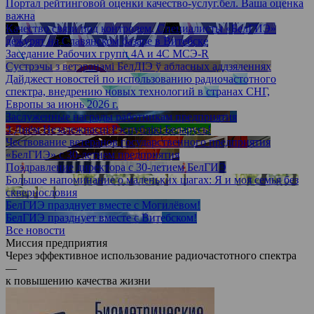
Портал рейтинговой оценки качество-услуг.бел. Ваша оценка
важна
Качество связи под контролем. Специалисты «БелГИЭ»
дежурят на Славянском базаре в Витебске
Заседание Рабочих групп 4A и 4С МСЭ-R
Сустрэчы з ветэранамі БелДІЭ ў абласных аддзяленнях
Дайджест новостей по использованию радиочастотного
спектра, внедрению новых технологий в странах СНГ,
Европы за июнь 2026 г.
Заслуженные награды работникам предприятия
З Днём Незалежнасці Рэспублікі Беларусь!
Чествование ветеранов государственного предприятия
«БелГИЭ» с 30-летием предприятия
Поздравление директора с 30-летием БелГИЭ
Большое напоминание о маленьких шагах: Я и моя семья без
сквернословия
БелГИЭ празднует вместе с Могилёвом!
БелГИЭ празднует вместе с Витебском!
Все новости
Миссия предприятия
Через эффективное использование радиочастотного спектра
—
к повышению качества жизни