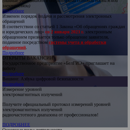
(данные учитываются операторами сотовой подвижной
электросвязи)
Подробнее
Изменен порядок подачи и рассмотрения электронных
обращений
В соответствии со статьей 1 Закона «Об обращениях граждан
и юридических лиц»
со 2 января 2023 г.
электронным
обращением признается только обращение заявителя,
поданное посредством
системы учета и обработки
обращений
.
Подробнее
ОТКРЫТЫ ВАКАНСИИ
Государственное предприятие «БелГИЭ» приглашает на
работу
Подробнее
Вишинг. Азбука цифровой безопасности
Подробнее
Измерение уровней
электромагнитных излучений
Получите официальный протокол измерений уровней
электромагнитных излучений
радиочастотного диапазона от профессионалов!
ПОДРОБНЕЕ
Основные виды деятельности