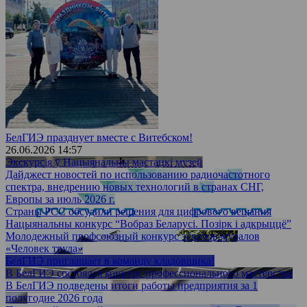
БелГИЭ празднует вместе с Витебском!
26.06.2026 14:57
Экскурсія ў Нацыянальны мастацкі музей
Дайджест новостей по использованию радиочастотного
спектра, внедрению новых технологий в странах СНГ,
Европы за июль 2026 г.
Страны РСС обсудили решения для цифрового вещания
Нацыянальны конкурс “Вобраз Беларусі. Позірк і адкрыццё”
Молодежный профсоюзный конкурс эскизов муралов
«Человек труда»
БелГИЭ приглашает в команду кладовщика!
В БелГИЭ состоялся конкурс профессионального мастерства
В БелГИЭ подведены итоги работы предприятия за 1
полугодие 2026 года